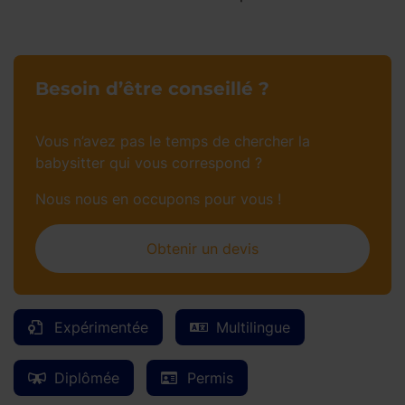
Besoin d’être conseillé ?
Vous n’avez pas le temps de chercher la
babysitter qui vous correspond ?
Nous nous en occupons pour vous !
Obtenir un devis
Expérimentée
Multilingue
Diplômée
Permis