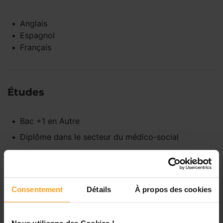
Anglais
Espagnol
Français
Études
Bac +1
en
Autre
Diplôme dans le secteur du médico-social
Disponibilités
Consentement
Détails
À propos des cookies
Lundi
Indisponible