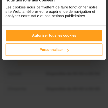
Nous utilisons des Cookies !
Les cookies nous permettent de faire fonctionner notre
site Web, améliorer votre expérience de navigation et
Mardi
Disponible de 00:00 à 00:00
analyser notre trafic et nos actions publicitaires.
Mercredi
Disponible de 00:00 à 00:30
Vous souhaitez connaître les
Autoriser tous les cookies
disponibilités de Barbara ?
Jeudi
Disponible de 00:00 à 00:00
Personnaliser
Contactez-nous
Vendredi
Disponible de 00:00 à 00:00
Samedi
Disponible de 00:00 à 00:00
Dimanche
Disponible de 00:00 à 00:00