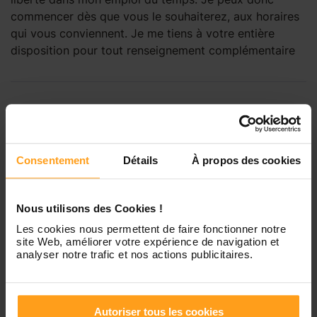
commencer dès que vous le souhaiterez, aux horaires
qui vous conviennent. Je me tiens à votre entière
disposition pour tout renseignement complémentaire
Langues parlées
Anglais
Consentement
Détails
À propos des cookies
Espagnol
Français
Nous utilisons des Cookies !
Les cookies nous permettent de faire fonctionner notre
site Web, améliorer votre expérience de navigation et
Études
analyser notre trafic et nos actions publicitaires.
Bac +1
en
Autre
Autoriser tous les cookies