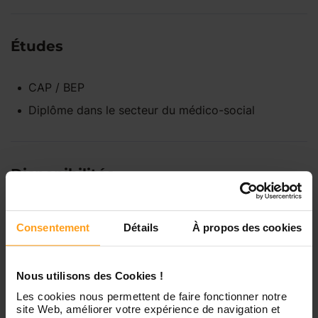
Études
CAP / BEP
Diplôme dans le secteur du médico-social
Disponibilités
Lundi
Indisponible
Consentement
Détails
À propos des cookies
Mardi
Disponible de 00:00 à 00:00
Nous utilisons des Cookies !
Les cookies nous permettent de faire fonctionner notre
site Web, améliorer votre expérience de navigation et
Mercredi
Disponible de 00:00 à 00:30