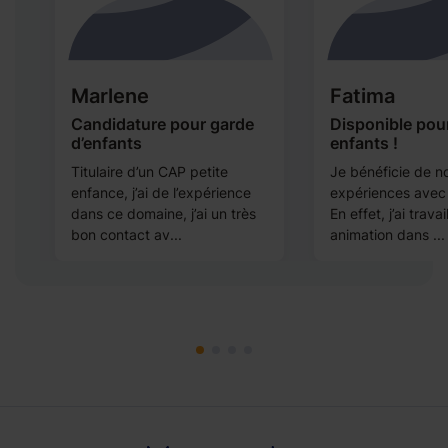
Marlene
Fatima
Candidature pour garde
Disponible pou
d’enfants
enfants !
éa
Titulaire d’un CAP petite
Je bénéficie de 
enfance, j’ai de l’expérience
expériences avec 
dans ce domaine, j’ai un très
En effet, j’ai travai
bon contact av...
animation dans ...