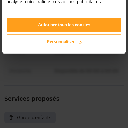
analyser notre trafic et nos actions publicitaires.
Vous souhaitez connaître les
disponibilités de ADELINE ?
Jeudi
Disponible de 00:00 à 00:00
Autoriser tous les cookies
Contactez-nous
Vendredi
Disponible de 00:00 à 00:00
Personnaliser
Samedi
Disponible de 00:00 à 00:00
Dimanche
Disponible de 00:00 à 00:00
Services proposés
Garde d’enfants