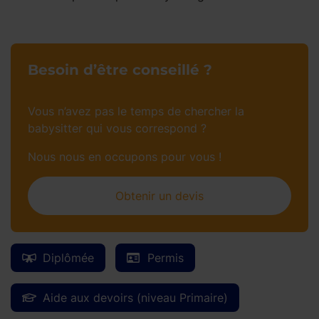
Besoin d’être conseillé ?
Vous n’avez pas le temps de chercher la
babysitter qui vous correspond ?
Nous nous en occupons pour vous !
Obtenir un devis
Diplômée
Permis
Aide aux devoirs (niveau Primaire)