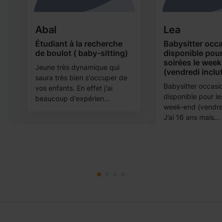
Abal
Lea
t
Étudiant à la recherche
Babysitter occa
de boulot ( baby-sitting)
disponible pour
soirées le wee
Jeune très dynamique qui
(vendredi inclu
saura très bien s'occuper de
Babysitter occasio
vos enfants. En effet j'ai
disponible pour le
beaucoup d'expérien...
week-end (vendred
J’ai 16 ans mais...