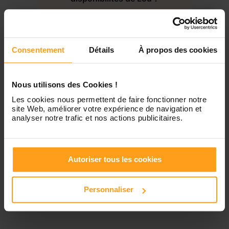
Jeudi
Disponible de 00:00 à 00:00
Contactez-nous
Vendredi
Disponible de 00:00 à 00:00
Consentement
Détails
À propos des cookies
Samedi
Disponible de 00:00 à 00:00
Nous utilisons des Cookies !
Les cookies nous permettent de faire fonctionner notre
Dimanche
Disponible de 00:00 à 00:00
site Web, améliorer votre expérience de navigation et
analyser notre trafic et nos actions publicitaires.
Services proposés
Autoriser tous les cookies
Personnaliser
Garde d’enfants
Ménage