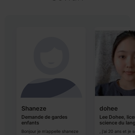
Shaneze
dohee
te
Demande de gardes
Lee Dohee, lice
enfants
science du lan
Bonjour je m’appelle shaneze
, j'ai 20 ans et je s