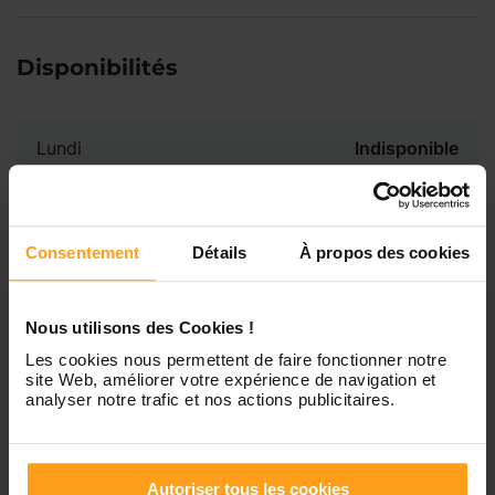
Disponibilités
Lundi
Indisponible
Mardi
Disponible de 00:00 à 00:00
Consentement
Détails
À propos des cookies
Mercredi
Disponible de 00:00 à 00:30
Vous souhaitez connaître les
disponibilités de Taleah ?
Nous utilisons des Cookies !
Jeudi
Disponible de 00:00 à 00:00
Les cookies nous permettent de faire fonctionner notre
site Web, améliorer votre expérience de navigation et
Contactez-nous
analyser notre trafic et nos actions publicitaires.
Vendredi
Disponible de 00:00 à 00:00
Autoriser tous les cookies