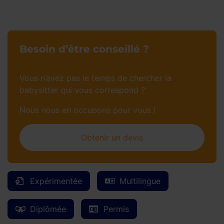
Besoin d’être conseillé ?
Vous n’avez pas le temps de chercher la
babysitter qui vous correspond ?
Nous nous en occupons pour vous !
Obtenir un devis
Expérimentée
Multilingue
Diplômée
Permis