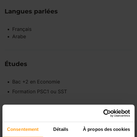
Langues parlées
Français
Arabe
Études
Bac +2
en
Economie
Formation PSC1 ou SST
Disponibilités
Consentement
Détails
À propos des cookies