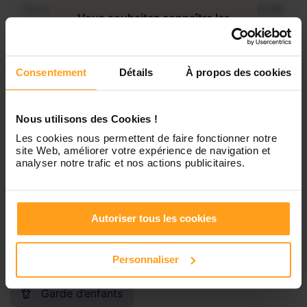
Mercredi
Disponible de 00:00 à 00:30
Vous souhaitez connaître les
disponibilités de Camille ?
Jeudi
Disponible de 00:00 à 00:00
Consentement
Détails
À propos des cookies
Contactez-nous
Vendredi
Disponible de 00:00 à 00:00
Nous utilisons des Cookies !
Samedi
Disponible de 00:00 à 00:00
Les cookies nous permettent de faire fonctionner notre
site Web, améliorer votre expérience de navigation et
analyser notre trafic et nos actions publicitaires.
Dimanche
Disponible de 00:00 à 00:00
Autoriser tous les cookies
Services proposés
Personnaliser
Garde d’enfants