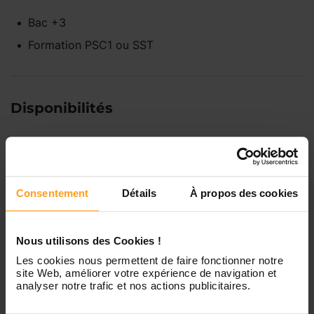
Bac +3
Formation PSC1 ou SST
Disponibilités
Lundi
Indisponible
Consentement
Détails
À propos des cookies
Mardi
Disponible de 00:00 à 00:00
Nous utilisons des Cookies !
Mercredi
Disponible de 00:00 à 00:30
Vous souhaitez connaître les
Les cookies nous permettent de faire fonctionner notre
disponibilités de Elisavéta ?
site Web, améliorer votre expérience de navigation et
analyser notre trafic et nos actions publicitaires.
Jeudi
Disponible de 00:00 à 00:00