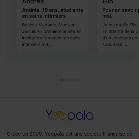
Andréa
Elin
e
Andréa, 19 ans, étudiante
Pour en savoir 
en soins infirmiers
moi.
r
Bonjour Madame, Monsieur,
Je m'appelle Elin, 
e
Je suis en première année en
En attente de la p
institut de formation en soins
d'un concours en
infirmiers à B...
spécialisé, ...
Créée en 2009, Yoopala est une société Française de