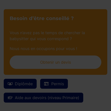
Besoin d’être conseillé ?
Vous n’avez pas le temps de chercher la
babysitter qui vous correspond ?
Nous nous en occupons pour vous !
Obtenir un devis
Diplômée
Permis
Aide aux devoirs (niveau Primaire)