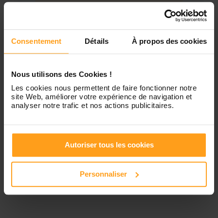
Jeudi
Disponible de 00:00 à 00:00
Contactez-nous
Vendredi
Disponible de 00:00 à 00:00
Consentement
Détails
À propos des cookies
Samedi
Disponible de 00:00 à 00:00
Nous utilisons des Cookies !
Les cookies nous permettent de faire fonctionner notre
site Web, améliorer votre expérience de navigation et
Dimanche
Disponible de 00:00 à 00:00
analyser notre trafic et nos actions publicitaires.
Services proposés
Autoriser tous les cookies
Personnaliser
Garde d’enfants