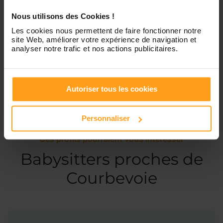
Nous utilisons des Cookies !
Les cookies nous permettent de faire fonctionner notre
Services proposés
site Web, améliorer votre expérience de navigation et
analyser notre trafic et nos actions publicitaires.
Garde d’enfants
Autoriser tous les cookies
Personnaliser
Ces profils pourraient vous intéresser
Babysitters proches de
Courbevoie