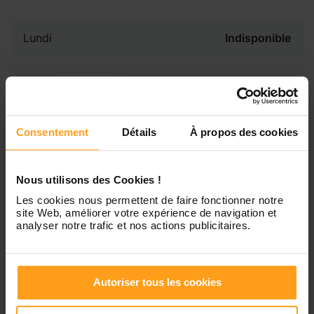
Lundi
Indisponible
Mardi
Disponible de 00:00 à 00:00
Mercredi
Disponible de 00:00 à 00:30
Consentement
Détails
À propos des cookies
Vous souhaitez connaître les
disponibilités de Lilie ?
Jeudi
Disponible de 00:00 à 00:00
Nous utilisons des Cookies !
Contactez-nous
Les cookies nous permettent de faire fonctionner notre
site Web, améliorer votre expérience de navigation et
Vendredi
Disponible de 00:00 à 00:00
analyser notre trafic et nos actions publicitaires.
Samedi
Disponible de 00:00 à 00:00
Autoriser tous les cookies
Dimanche
Disponible de 00:00 à 00:00