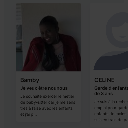
Bamby
CELINE
Je veux être nounous
Garde d'enfant
de 3 ans
Je souhaite exercer le metier
s
Je suis à la reche
de baby-sitter car je me sens
e
emploi pour gard
tres à l’aise avec les enfants
enfants de moins 
et j’ai p...
suis en train de pa