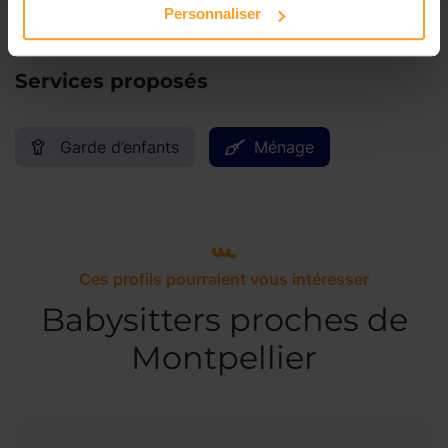
Personnaliser
Services proposés
Garde d’enfants
Ménage
Ces profils pourraient vous intéresser
Babysitters proches de
Montpellier