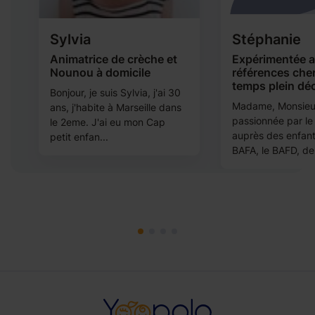
Sylvia
Stéphanie
nt
Animatrice de crèche et
Expérimentée 
Nounou à domicile
références che
temps plein déc
Bonjour, je suis Sylvia, j'ai 30
s
Madame, Monsieur
ans, j'habite à Marseille dans
passionnée par le 
le 2eme. J'ai eu mon Cap
auprès des enfants
petit enfan...
BAFA, le BAFD, des