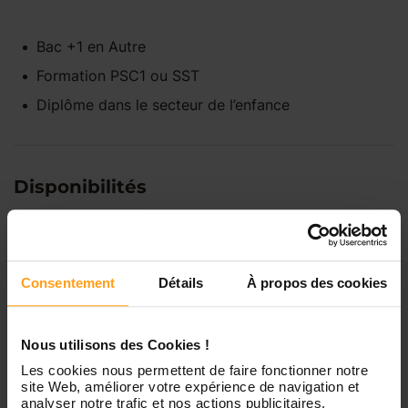
Bac +1
en
Autre
Formation PSC1 ou SST
Diplôme dans le secteur de l’enfance
Disponibilités
Lundi
Indisponible
Consentement
Détails
À propos des cookies
Mardi
Disponible de 00:00 à 00:00
Nous utilisons des Cookies !
Mercredi
Disponible de 00:00 à 00:30
Les cookies nous permettent de faire fonctionner notre
Vous souhaitez connaître les
site Web, améliorer votre expérience de navigation et
disponibilités de Zohra ?
analyser notre trafic et nos actions publicitaires.