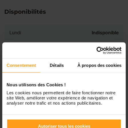
Disponibilités
Lundi
Indisponible
Mardi
Disponible de 00:00 à 00:00
Consentement
Détails
À propos des cookies
Mercredi
Disponible de 00:00 à 00:30
Vous souhaitez connaître les
disponibilités de Pauline ?
Nous utilisons des Cookies !
Jeudi
Disponible de 00:00 à 00:00
Les cookies nous permettent de faire fonctionner notre
Contactez-nous
site Web, améliorer votre expérience de navigation et
analyser notre trafic et nos actions publicitaires.
Vendredi
Disponible de 00:00 à 00:00
Samedi
Disponible de 00:00 à 00:00
Autoriser tous les cookies