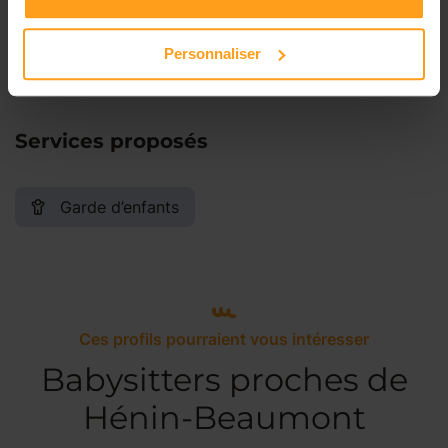
Dimanche
Disponible de 00:00 à 00:00
Personnaliser
Services proposés
Garde d’enfants
Ces profils pourraient vous intéresser
Babysitters proches de
Hénin-Beaumont