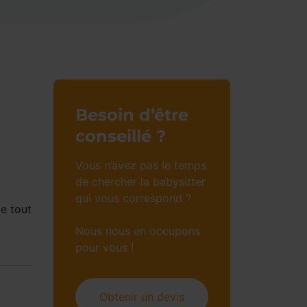
Besoin d’être
conseillé ?
Vous n’avez pas le temps
de chercher la babysitter
qui vous correspond ?
de tout
Nous nous en occupons
pour vous !
Obtenir un devis