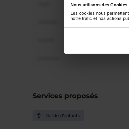
Jeudi
Nous utilisons des Cookies 
Les cookies nous permettent 
notre trafic et nos actions pub
Vendredi
Samedi
Dimanche
Services proposés
Garde d’enfants