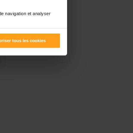
de navigation et analyser
riser tous les cookies