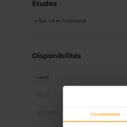
Études
Bac +3
en
Commerce
Disponibilités
Lundi
Mardi
Mercredi
Consentement
Vous 
disp