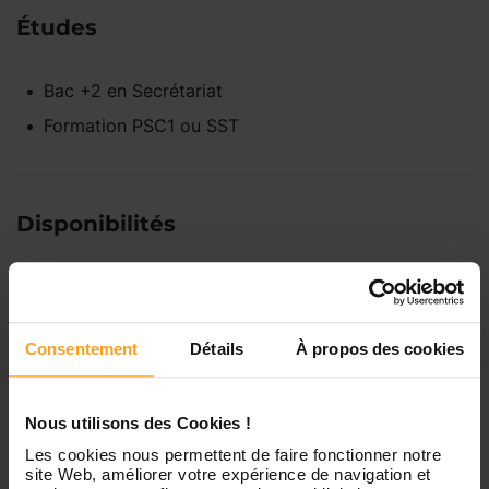
Études
Bac +2
en
Secrétariat
Formation PSC1 ou SST
Disponibilités
Lundi
Indisponible
Consentement
Détails
À propos des cookies
Mardi
Disponible de 00:00 à 00:00
Nous utilisons des Cookies !
Mercredi
Disponible de 00:00 à 00:30
Vous souhaitez connaître les
Les cookies nous permettent de faire fonctionner notre
site Web, améliorer votre expérience de navigation et
disponibilités de Florence ?