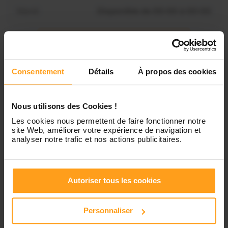
Mardi
Disponible de 00:00 à 00:00
Mercredi
Disponible de 00:00 à 00:30
Vous souhaitez connaître les
disponibilités de Claudia ?
Consentement
Détails
À propos des cookies
Jeudi
Disponible de 00:00 à 00:00
Contactez-nous
Vendredi
Disponible de 00:00 à 00:00
Nous utilisons des Cookies !
Les cookies nous permettent de faire fonctionner notre
site Web, améliorer votre expérience de navigation et
Samedi
Disponible de 00:00 à 00:00
analyser notre trafic et nos actions publicitaires.
Dimanche
Disponible de 00:00 à 00:00
Autoriser tous les cookies
Personnaliser
Services proposés