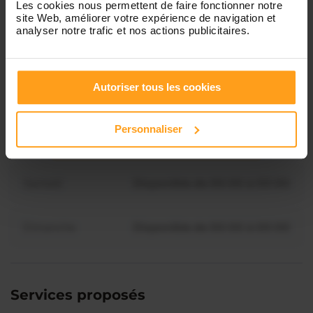
Les cookies nous permettent de faire fonctionner notre
Mardi
Disponible de 00:00 à 00:00
site Web, améliorer votre expérience de navigation et
analyser notre trafic et nos actions publicitaires.
Mercredi
Disponible de 00:00 à 00:30
Vous souhaitez connaître les
disponibilités de Samantha ?
Autoriser tous les cookies
Jeudi
Disponible de 00:00 à 00:00
Contactez-nous
Personnaliser
Vendredi
Disponible de 00:00 à 00:00
Samedi
Disponible de 00:00 à 00:00
Dimanche
Disponible de 00:00 à 00:00
Services proposés