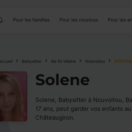
Pour les familles
Pour les nounous
Pour les en
Accueil
Babysitter
Ille-Et-Vilaine
Nouvoitou
N°91216
Solene
Solene, Babysitter à Nouvoitou, Ba
17 ans, peut garder vos enfants au
Châteaugiron.