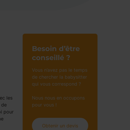
Besoin d’être
conseillé ?
Vous n’avez pas le temps
de chercher la babysitter
qui vous correspond ?
ec les
Nous nous en occupons
à de
pour vous !
oi pour
me
Obtenir un devis