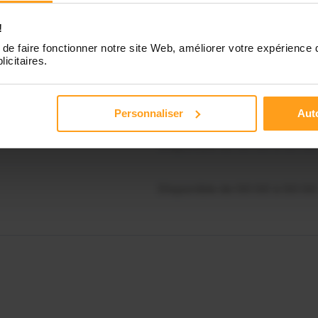
Disponible de 00:00 à 00:30
souhaitez connaître les
!
onibilités de Solene ?
de faire fonctionner notre site Web, améliorer votre expérience 
Disponible de 00:00 à 00:00
licitaires.
Contactez-nous
Disponible de 00:00 à 00:00
Personnaliser
Auto
Disponible de 00:00 à 00:00
Disponible de 00:00 à 00:00