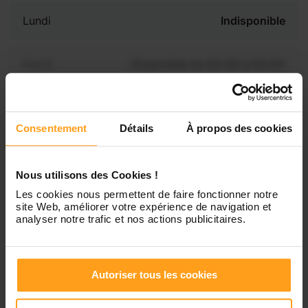
Lundi
Indisponible
Mardi
Disponible de 00:00 à 00:00
Mercredi
Disponible de 00:00 à 00:30
Vous souhaitez connaître les
Consentement
Détails
À propos des cookies
disponibilités de Cecilia ?
Jeudi
Disponible de 00:00 à 00:00
Contactez-nous
Nous utilisons des Cookies !
Vendredi
Disponible de 00:00 à 00:00
Les cookies nous permettent de faire fonctionner notre
site Web, améliorer votre expérience de navigation et
analyser notre trafic et nos actions publicitaires.
Samedi
Disponible de 00:00 à 00:00
Autoriser tous les cookies
Dimanche
Disponible de 00:00 à 00:00