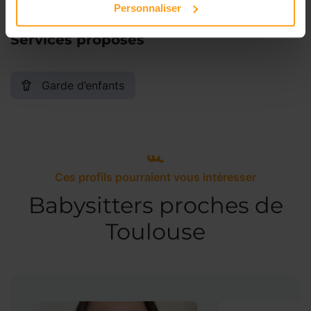
Personnaliser
Services proposés
Garde d’enfants
Ces profils pourraient vous intéresser
Babysitters proches de
Toulouse