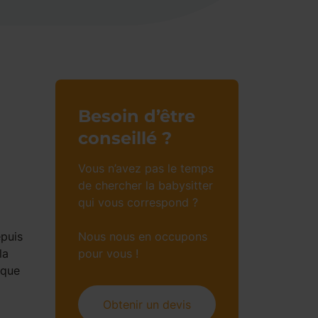
Besoin d’être
conseillé ?
Vous n’avez pas le temps
de chercher la babysitter
qui vous correspond ?
epuis
Nous nous en occupons
la
pour vous !
 que
Obtenir un devis