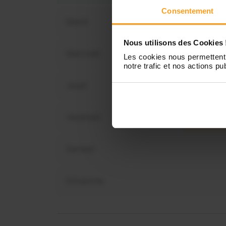
Consentement
Mardi
Nous utilisons des Cookies 
Mercredi
Les cookies nous permettent 
Vous 
notre trafic et nos actions pub
disp
Jeudi
Vendredi
Samedi
Dimanche