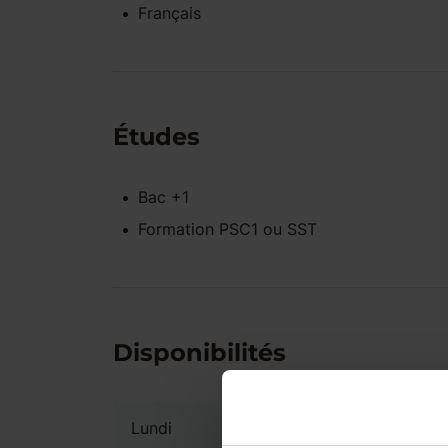
Français
Études
Bac +1
Formation PSC1 ou SST
Disponibilités
Lundi