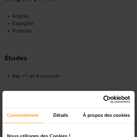
Anglais
Espagnol
Français
Études
Bac +1
en
Economie
Disponibilités
Consentement
Détails
À propos des cookies
Lundi
Indisponible
Nous utilisons des Cookies !