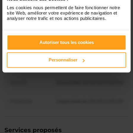
Mardi
Disponible de 00:00 à 00:00
Les cookies nous permettent de faire fonctionner notre
site Web, améliorer votre expérience de navigation et
analyser notre trafic et nos actions publicitaires.
Mercredi
Disponible de 00:00 à 00:30
Vous souhaitez connaître les
disponibilités de Farah ?
Autoriser tous les cookies
Jeudi
Disponible de 00:00 à 00:00
Contactez-nous
Personnaliser
Vendredi
Disponible de 00:00 à 00:00
Samedi
Disponible de 00:00 à 00:00
Dimanche
Disponible de 00:00 à 00:00
Services proposés