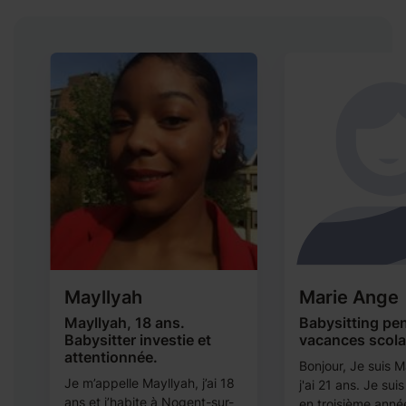
Mayllyah
Marie Ange
Mayllyah, 18 ans.
Babysitting pe
r
Babysitter investie et
vacances scola
attentionnée.
Bonjour, Je suis 
s
Je m’appelle Mayllyah, j’ai 18
j'ai 21 ans. Je sui
ans et j’habite à Nogent-sur-
en troisième anné