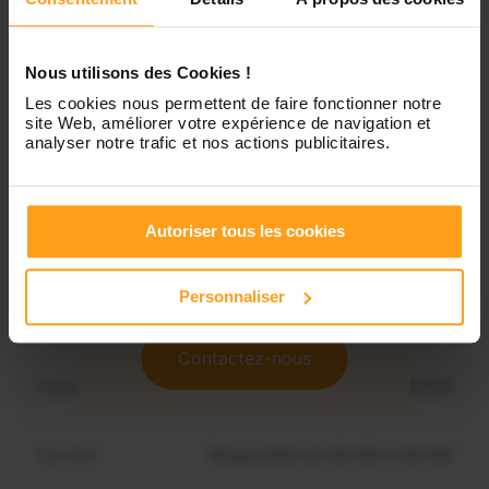
Disponibilités
Nous utilisons des Cookies !
Les cookies nous permettent de faire fonctionner notre
Lundi
Indisponible
site Web, améliorer votre expérience de navigation et
analyser notre trafic et nos actions publicitaires.
Mardi
Disponible de 00:00 à 00:00
Autoriser tous les cookies
Mercredi
Disponible de 00:00 à 00:30
Vous souhaitez connaître les
disponibilités de Marie Ange ?
Personnaliser
Jeudi
Disponible de 00:00 à 00:00
Contactez-nous
Vendredi
Disponible de 00:00 à 00:00
Samedi
Disponible de 00:00 à 00:00