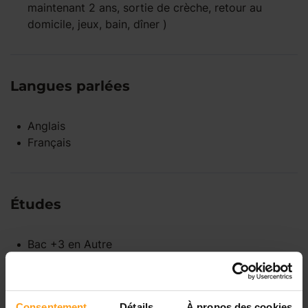
maintenant 2 ans, sortie de crèche, retour au
domicile, jeux, bain, dîner )
Langues parlées
Anglais
Français
Études
Bac +3
en
Autre
Diplôme dans le secteur du médico-social
Consentement
Détails
À propos des cookies