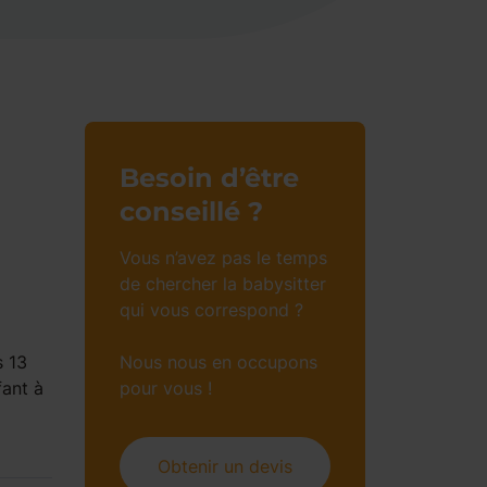
Besoin d’être
conseillé ?
Vous n’avez pas le temps
de chercher la babysitter
qui vous correspond ?
s 13
Nous nous en occupons
fant à
pour vous !
Obtenir un devis