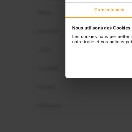
Consentement
Mardi
Nous utilisons des Cookies 
Mercredi
Vous 
Les cookies nous permettent 
notre trafic et nos actions pub
dispon
Jeudi
Vendredi
Samedi
Dimanche