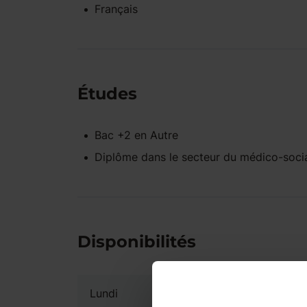
Français
Études
Bac +2
en
Autre
Diplôme dans le secteur du médico-soci
Disponibilités
Lundi