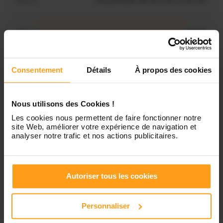
Mardi
Disponible de 00:00 à 00:00
Mercredi
Disponible de 00:00 à 00:30
Vous souhaitez connaître les
disponibilités de Nachita ?
Jeudi
Disponible de 00:00 à 00:00
Consentement
Détails
À propos des cookies
Contactez-nous
Vendredi
Disponible de 00:00 à 00:00
Nous utilisons des Cookies !
Les cookies nous permettent de faire fonctionner notre
Samedi
Disponible de 00:00 à 00:00
site Web, améliorer votre expérience de navigation et
analyser notre trafic et nos actions publicitaires.
Dimanche
Disponible de 00:00 à 00:00
Autoriser tous les cookies
Services proposés
Personnaliser