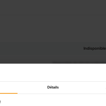
Indisponible
Disponible de 00:00 à 00:00
Disponible de 00:00 à 00:30
souhaitez connaître les
onibilités de Océane ?
Détails
Disponible de 00:00 à 00:00
Contactez-nous
!