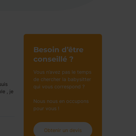
Besoin d’être
conseillé ?
Vous n’avez pas le temps
de chercher la babysitter
suis
qui vous correspond ?
le , je
Nous nous en occupons
pour vous !
Obtenir un devis