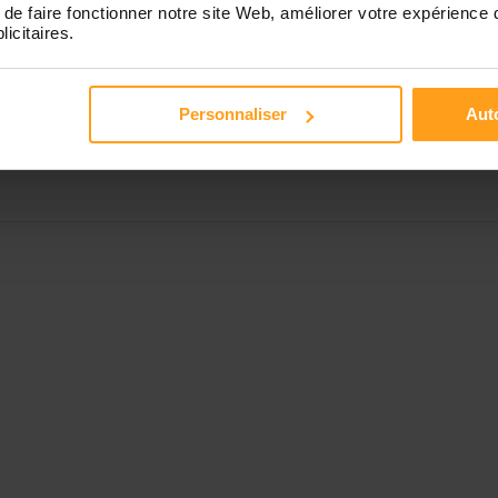
Disponible de 00:00 à 00:00
de faire fonctionner notre site Web, améliorer votre expérience 
licitaires.
Disponible de 00:00 à 00:00
Personnaliser
Auto
Disponible de 00:00 à 00:00