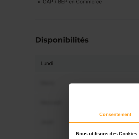
CAP / BEP
en
Commerce
Disponibilités
Lundi
Mardi
Mercredi
Vous 
disp
Consentement
Jeudi
Nous utilisons des Cookies 