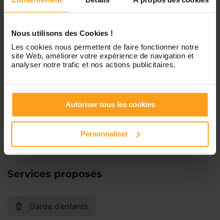
Mercredi
Disponible de 00:00 à 00:30
Vous souhaitez connaître les
disponibilités de Célia ?
Jeudi
Disponible de 00:00 à 00:00
Nous utilisons des Cookies !
Les cookies nous permettent de faire fonctionner notre
Contactez-nous
site Web, améliorer votre expérience de navigation et
Vendredi
Disponible de 00:00 à 00:00
analyser notre trafic et nos actions publicitaires.
Samedi
Disponible de 00:00 à 00:00
Autoriser tous les cookies
Dimanche
Disponible de 00:00 à 00:00
Personnaliser
Services proposés
Garde d’enfants