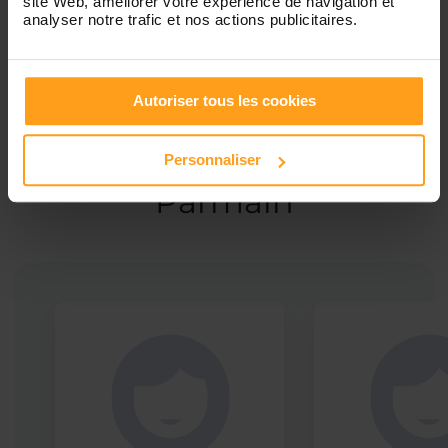
site Web, améliorer votre expérience de navigation et
analyser notre trafic et nos actions publicitaires.
Autoriser tous les cookies
Ces profils pourraient vous intéresser
Babysitters proches de
Personnaliser
Parmain