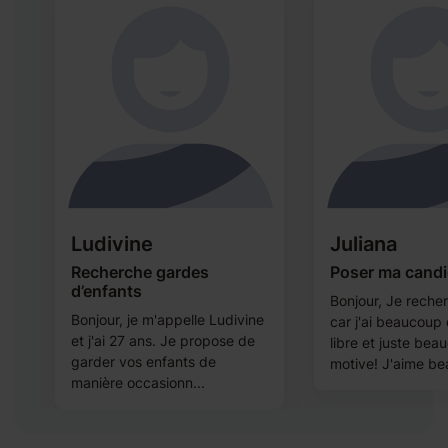
Ludivine
Juliana
Recherche gardes
Poser ma candi
d’enfants
Bonjour, Je reche
i
Bonjour, je m'appelle Ludivine
car j'ai beaucoup
et j'ai 27 ans. Je propose de
libre et juste bea
e
garder vos enfants de
motive! J'aime be
manière occasionn...