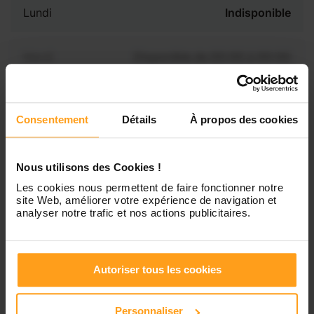
Lundi
Indisponible
Mardi
Disponible de 00:00 à 00:00
Mercredi
Disponible de 00:00 à 00:30
Vous souhaitez connaître les
Consentement
Détails
À propos des cookies
disponibilités de Mallaurie ?
Jeudi
Disponible de 00:00 à 00:00
Nous utilisons des Cookies !
Contactez-nous
Les cookies nous permettent de faire fonctionner notre
Vendredi
Disponible de 00:00 à 00:00
site Web, améliorer votre expérience de navigation et
analyser notre trafic et nos actions publicitaires.
Samedi
Disponible de 00:00 à 00:00
Autoriser tous les cookies
Dimanche
Disponible de 00:00 à 00:00
Personnaliser