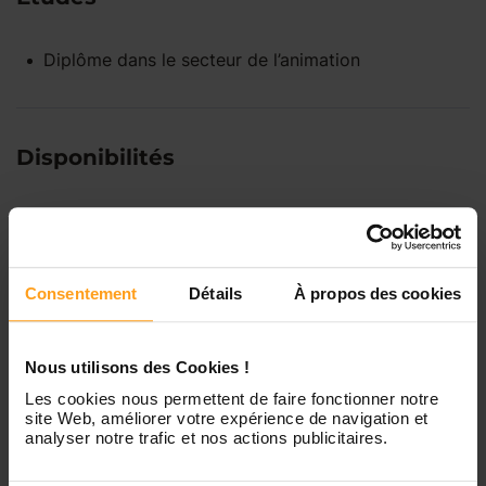
Diplôme dans le secteur de l’animation
Disponibilités
Lundi
Indisponible
Consentement
Détails
À propos des cookies
Mardi
Disponible de 00:00 à 00:00
Nous utilisons des Cookies !
Mercredi
Disponible de 00:00 à 00:30
Vous souhaitez connaître les
Les cookies nous permettent de faire fonctionner notre
disponibilités de Leïla ?
site Web, améliorer votre expérience de navigation et
analyser notre trafic et nos actions publicitaires.
Jeudi
Disponible de 00:00 à 00:00
Contactez-nous