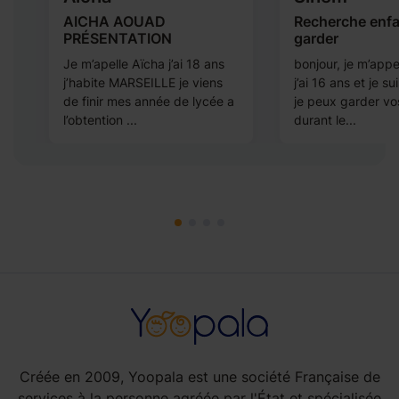
AICHA AOUAD
Recherche enfa
PRÉSENTATION
garder
Je m’apelle Aïcha j’ai 18 ans
bonjour, je m’appe
t
j’habite MARSEILLE je viens
j’ai 16 ans et je s
de finir mes année de lycée a
je peux garder vo
l’obtention ...
durant le...
Créée en 2009, Yoopala est une société Française de
services à la personne agréée par l'État et spécialisée