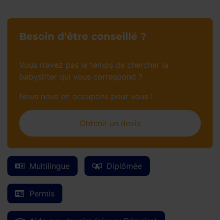
Besoin d’être conseillé ?
Vous n’avez pas le temps de chercher la
babysitter qui vous correspond ?
Nous nous en occupons pour vous !
Obtenir un devis
Multilingue
Diplômée
Permis