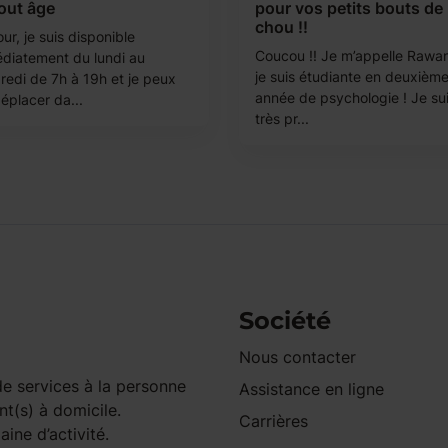
out âge
pour vos petits bouts de
chou !!
ur, je suis disponible
Coucou !! Je m’appelle Rawan
diatement du lundi au
je suis étudiante en deuxièm
redi de 7h à 19h et je peux
année de psychologie ! Je su
éplacer da...
très pr...
Société
Nous contacter
e services à la personne
Assistance en ligne
nt(s) à domicile.
Carrières
ine d’activité.