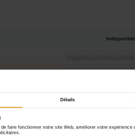
Indisponible
Disponible de 00:00 à 00:00
Disponible de 00:00 à 00:30
souhaitez connaître les
nibilités de Maylisse-
Yasmine ?
Disponible de 00:00 à 00:00
Détails
Contactez-nous
Disponible de 00:00 à 00:00
!
de faire fonctionner notre site Web, améliorer votre expérience 
licitaires.
Disponible de 00:00 à 00:00