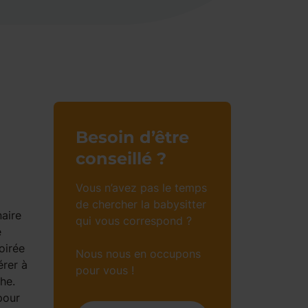
Besoin d’être
conseillé ?
Vous n’avez pas le temps
de chercher la babysitter
naire
qui vous correspond ?
e
oirée
Nous nous en occupons
érer à
pour vous !
he.
pour