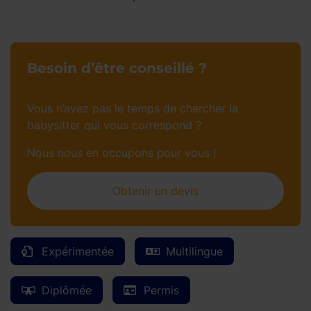
Besoin d’être conseillé ?
Vous n’avez pas le temps de chercher la
babysitter qui vous correspond ?
Nous nous en occupons pour vous !
Obtenir un devis
Expérimentée
Multilingue
Diplômée
Permis