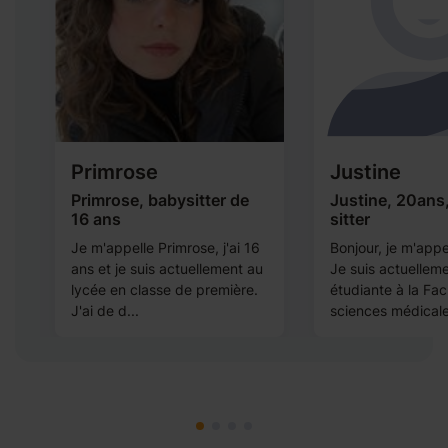
Primrose
Justine
Primrose, babysitter de
Justine, 20ans
16 ans
sitter
Je m'appelle Primrose, j'ai 16
Bonjour, je m'appe
ans et je suis actuellement au
Je suis actuellem
s
lycée en classe de première.
étudiante à la Fac
J'ai de d...
sciences médicales