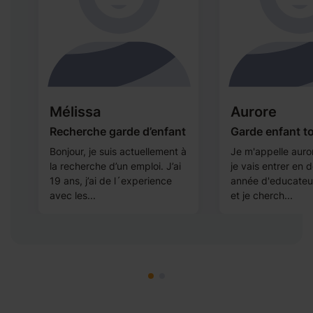
Mélissa
Aurore
Recherche garde d’enfant
Garde enfant t
ns
Bonjour, je suis actuellement à
Je m'appelle auror
la recherche d’un emploi. J’ai
je vais entrer en 
é
19 ans, j’ai de l´experience
année d'educateur
avec les...
et je cherch...