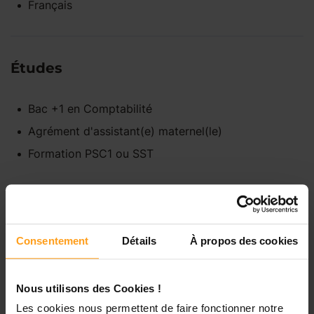
Français
Études
Bac +1
en
Comptabilité
Agrément d'assistant(e) maternel(le)
Formation PSC1 ou SST
Disponibilités
Consentement
Détails
À propos des cookies
Lundi
Indisponible
Nous utilisons des Cookies !
Les cookies nous permettent de faire fonctionner notre
Mardi
Disponible de 00:00 à 00:00