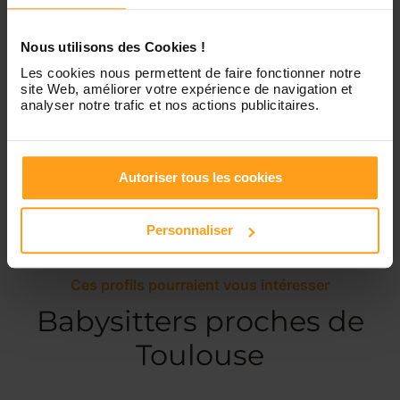
Dimanche
Disponible de 00:00 à 00:00
Nous utilisons des Cookies !
Les cookies nous permettent de faire fonctionner notre
site Web, améliorer votre expérience de navigation et
analyser notre trafic et nos actions publicitaires.
Services proposés
Garde d’enfants
Autoriser tous les cookies
Personnaliser
Ces profils pourraient vous intéresser
Babysitters proches de
Toulouse