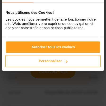
Disponibilités
Nous utilisons des Cookies !
Lundi
Indisponible
Les cookies nous permettent de faire fonctionner notre
site Web, améliorer votre expérience de navigation et
analyser notre trafic et nos actions publicitaires.
Mardi
Disponible de 00:00 à 00:00
Autoriser tous les cookies
Mercredi
Disponible de 00:00 à 00:30
Vous souhaitez connaître les
disponibilités de Daco ?
Personnaliser
Jeudi
Disponible de 00:00 à 00:00
Contactez-nous
Vendredi
Disponible de 00:00 à 00:00
Samedi
Disponible de 00:00 à 00:00