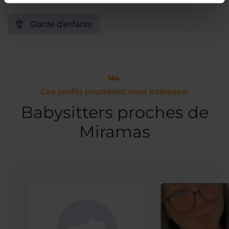
Garde d’enfants
Ces profils pourraient vous intéresser
Babysitters proches de
Miramas