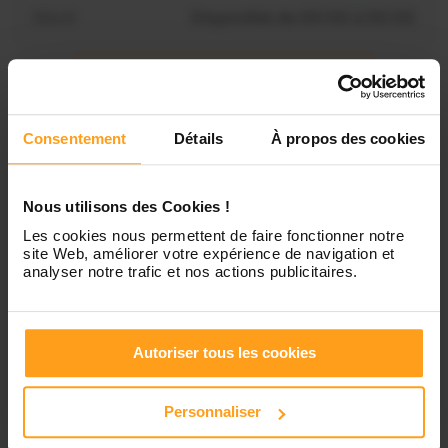
Mardi
Disponible de 00:00 à 00:00
Mercredi
Disponible de 00:00 à 00:30
Vous souhaitez connaître les
disponibilités de Juliana ?
Consentement
Détails
À propos des cookies
Jeudi
Disponible de 00:00 à 00:00
Contactez-nous
Vendredi
Disponible de 00:00 à 00:00
Nous utilisons des Cookies !
Les cookies nous permettent de faire fonctionner notre
site Web, améliorer votre expérience de navigation et
Samedi
Disponible de 00:00 à 00:00
analyser notre trafic et nos actions publicitaires.
Dimanche
Disponible de 00:00 à 00:00
Autoriser tous les cookies
Personnaliser
Services proposés