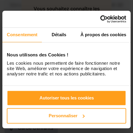
Mercredi
Disponible de 00:00 à 00:30
Vous souhaitez connaître les
disponibilités de Victoria ?
Jeudi
Disponible de 00:00 à 00:00
Contactez-nous
Consentement
Détails
À propos des cookies
Vendredi
Disponible de 00:00 à 00:00
Nous utilisons des Cookies !
Samedi
Disponible de 00:00 à 00:00
Les cookies nous permettent de faire fonctionner notre
site Web, améliorer votre expérience de navigation et
analyser notre trafic et nos actions publicitaires.
Dimanche
Disponible de 00:00 à 00:00
Autoriser tous les cookies
Services proposés
Personnaliser
Garde d’enfants