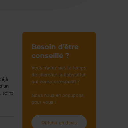
Besoin d’être
conseillé ?
Vous n’avez pas le temps
de chercher la babysitter
déjà
qui vous correspond ?
d'un
 soins
Nous nous en occupons
pour vous !
Obtenir un devis