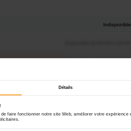
Indisponible
Disponible de 00:00 à 00:00
Disponible de 00:00 à 00:30
souhaitez connaître les
nibilités de Maurane ?
Disponible de 00:00 à 00:00
Détails
Contactez-nous
Disponible de 00:00 à 00:00
!
de faire fonctionner notre site Web, améliorer votre expérience 
Disponible de 00:00 à 00:00
licitaires.