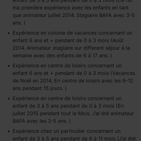
enfant
de 3 à 5 ans
pendant
de 0 à 3 mois
(Ce fut
ma première expérience avec les enfants en tant
que animateur juillet 2014. Stagiaire BAFA avec 3-5
ans. )
Expérience
en colonie de vacances
concernant un
enfant
6 ans et +
pendant
de 0 à 3 mois
(Août
2014. Animateur stagiaire sur different séjour à la
semaine avec des enfants de 6 à 17 ans. )
Expérience
en centre de loisirs
concernant un
enfant
6 ans et +
pendant
de 0 à 3 mois
(Vacances
de Noël en 2014, En centre de loisirs avec les 6-12
ans pendant 15 jours. )
Expérience
en centre de loisirs
concernant un
enfant
de 3 à 5 ans
pendant
de 0 à 3 mois
(En
juillet 2015 pendant tout le Mois. J’ai été animateur
BAFA avec les 3-5 ans. )
Expérience
chez un particulier
concernant un
enfant
de 3 à 5 ans
pendant
de 6 à 11 mois
(J’ai été