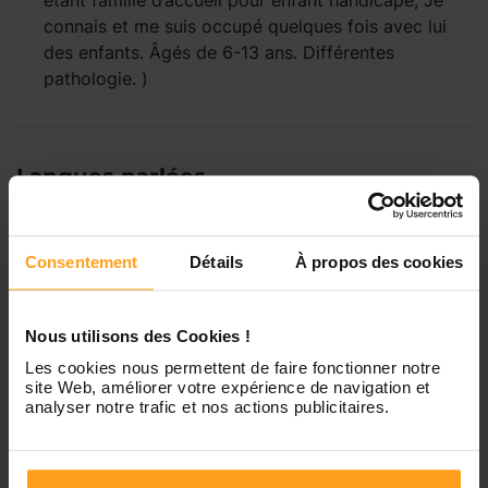
étant famille d’accueil pour enfant handicapé, Je
connais et me suis occupé quelques fois avec lui
des enfants. Âgés de 6-13 ans. Différentes
pathologie. )
Langues parlées
Anglais
Consentement
Détails
À propos des cookies
Français
Nous utilisons des Cookies !
Études
Les cookies nous permettent de faire fonctionner notre
site Web, améliorer votre expérience de navigation et
analyser notre trafic et nos actions publicitaires.
Bac +3
en
Art
Diplôme dans le secteur de l’animation