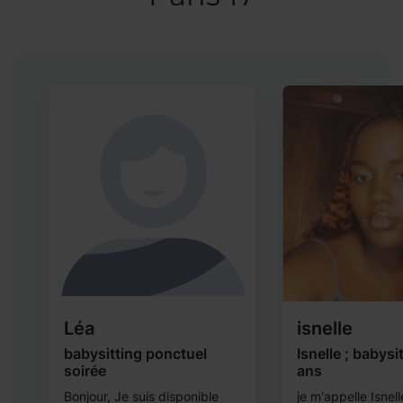
Léa
isnelle
babysitting ponctuel
Isnelle ; babysi
soirée
ans
à
Bonjour, Je suis disponible
je m'appelle Isnell