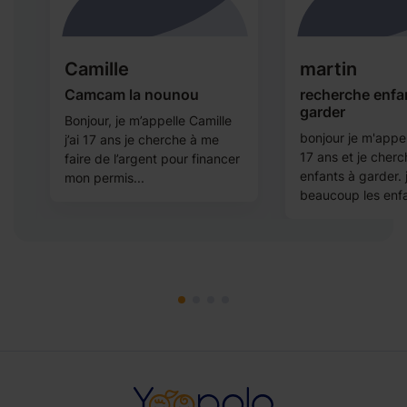
Camille
martin
Camcam la nounou
recherche enfa
s
garder
Bonjour, je m’appelle Camille
bonjour je m'appel 
j’ai 17 ans je cherche à me
 à
17 ans et je cher
faire de l’argent pour financer
enfants à garder. 
mon permis...
beaucoup les enfa