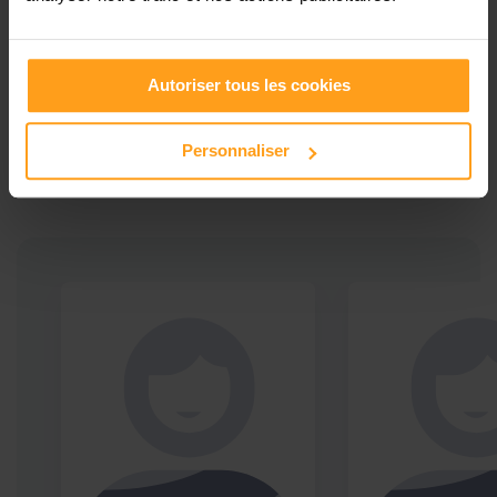
Ces profils pourraient vous intéresser
Autoriser tous les cookies
Babysitters proches de
Personnaliser
Wingles