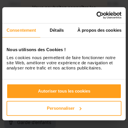
Mercredi
Disponible de 00:00 à 00:30
Vous souhaitez connaître les
disponibilités de Kader ?
Jeudi
Disponible de 00:00 à 00:00
Consentement
Détails
À propos des cookies
Contactez-nous
Vendredi
Disponible de 00:00 à 00:00
Nous utilisons des Cookies !
Samedi
Disponible de 00:00 à 00:00
Les cookies nous permettent de faire fonctionner notre
site Web, améliorer votre expérience de navigation et
analyser notre trafic et nos actions publicitaires.
Dimanche
Disponible de 00:00 à 00:00
Autoriser tous les cookies
Services proposés
Personnaliser
Garde d’enfants