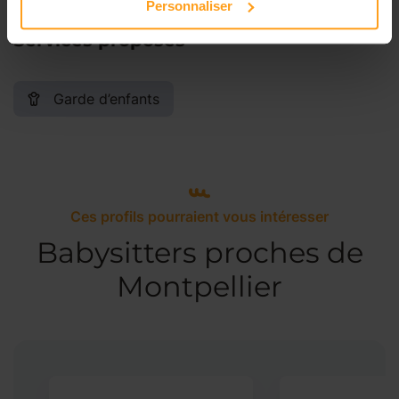
Personnaliser
Services proposés
Garde d’enfants
Ces profils pourraient vous intéresser
Babysitters proches de
Montpellier