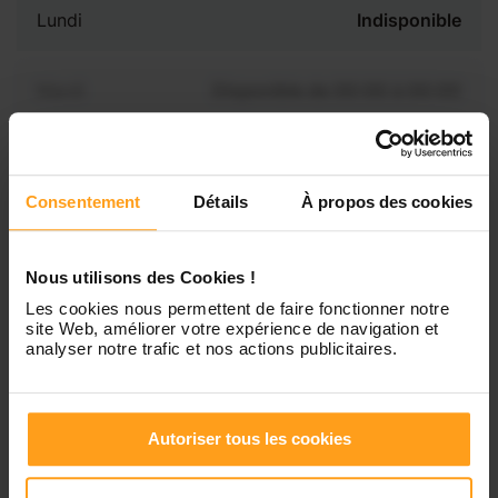
Lundi
Indisponible
Mardi
Disponible de 00:00 à 00:00
Mercredi
Disponible de 00:00 à 00:30
Vous souhaitez connaître les
disponibilités de Lou ?
Consentement
Détails
À propos des cookies
Jeudi
Disponible de 00:00 à 00:00
Contactez-nous
Nous utilisons des Cookies !
Vendredi
Disponible de 00:00 à 00:00
Les cookies nous permettent de faire fonctionner notre
site Web, améliorer votre expérience de navigation et
analyser notre trafic et nos actions publicitaires.
Samedi
Disponible de 00:00 à 00:00
Dimanche
Disponible de 00:00 à 00:00
Autoriser tous les cookies