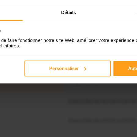
Indisponible
Détails
Disponible de 00:00 à 00:00
!
de faire fonctionner notre site Web, améliorer votre expérience 
Disponible de 00:00 à 00:30
licitaires.
souhaitez connaître les
nibilités de Amandine ?
Disponible de 00:00 à 00:00
Personnaliser
Auto
Contactez-nous
Disponible de 00:00 à 00:00
Disponible de 00:00 à 00:00
Disponible de 00:00 à 00:00