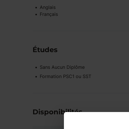
Anglais
Français
Études
Sans Aucun Diplôme
Formation PSC1 ou SST
Disponibilités