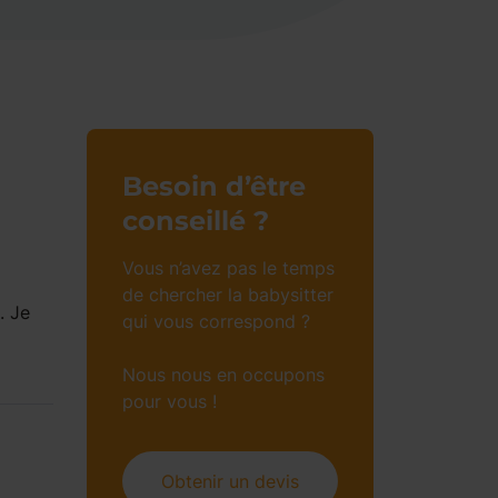
Besoin d’être
conseillé ?
Vous n’avez pas le temps
de chercher la babysitter
. Je
qui vous correspond ?
Nous nous en occupons
pour vous !
Obtenir un devis