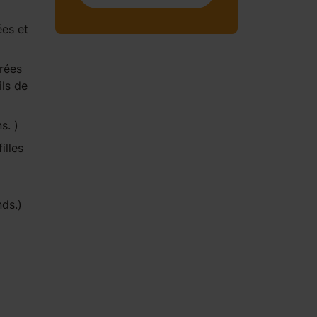
ées et
rées
ils de
ns. )
illes
ends.)