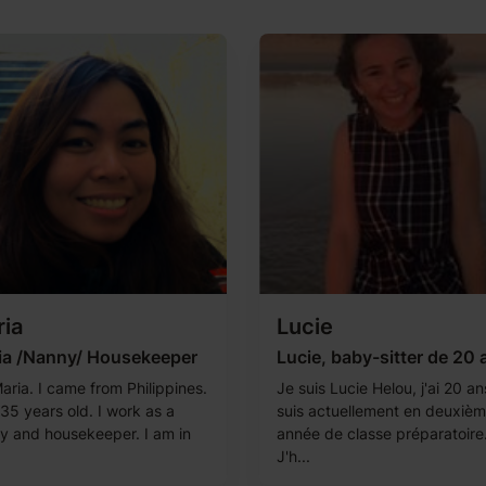
ia
Lucie
ia /Nanny/ Housekeeper
Lucie, baby-sitter de 20 
aria. I came from Philippines.
Je suis Lucie Helou, j'ai 20 ans
35 years old. I work as a
suis actuellement en deuxiè
y and housekeeper. I am in
année de classe préparatoire
J'h...