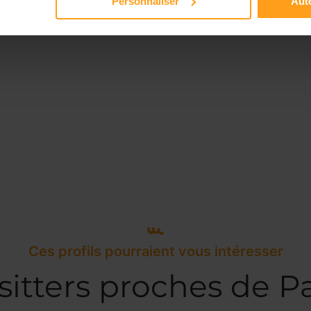
Personnaliser
Auto
Ces profils pourraient vous intéresser
itters proches de Pa