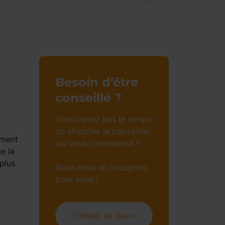
Besoin d’être
conseillé ?
Vous n’avez pas le temps
de chercher la babysitter
ement
qui vous correspond ?
e la
plus
Nous nous en occupons
pour vous !
Obtenir un devis