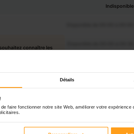
Indisponible
Disponible de 00:00 à 00:00
Disponible de 00:00 à 00:30
souhaitez connaître les
onibilités de Raphaël ?
Disponible de 00:00 à 00:00
Contactez-nous
Détails
Disponible de 00:00 à 00:00
!
Disponible de 00:00 à 00:00
de faire fonctionner notre site Web, améliorer votre expérience 
licitaires.
Disponible de 00:00 à 00:00