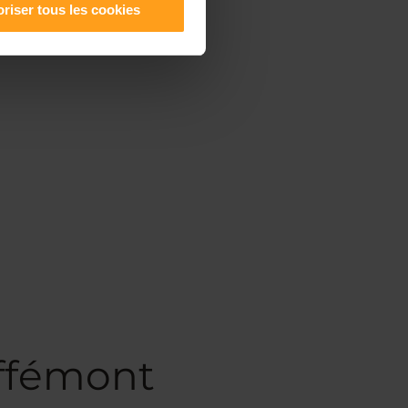
riser tous les cookies
uffémont