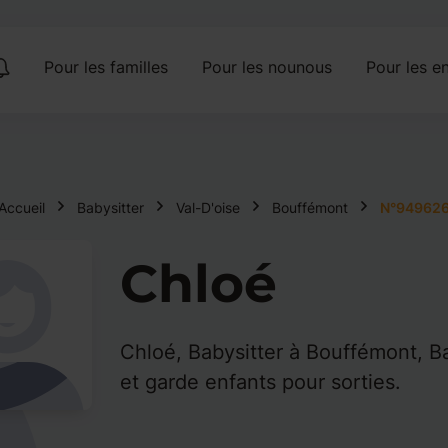
Pour les familles
Pour les nounous
Pour les en
Accueil
Babysitter
Val-D'oise
Bouffémont
N°94962
Chloé
Chloé, Babysitter à Bouffémont, Ba
et garde enfants pour sorties.