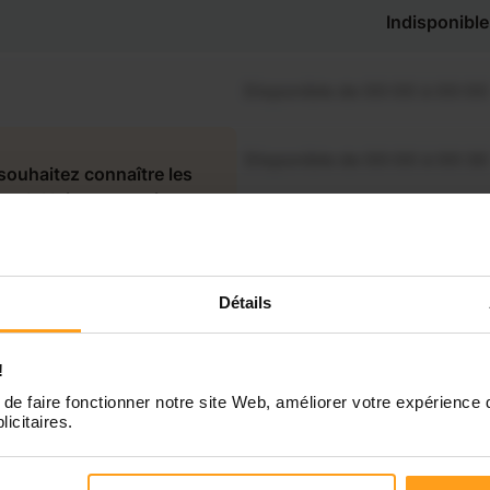
Indisponible
Disponible de 00:00 à 00:00
Disponible de 00:00 à 00:30
souhaitez connaître les
ponibilités de Chloé ?
Disponible de 00:00 à 00:00
Contactez-nous
Disponible de 00:00 à 00:00
Détails
Disponible de 00:00 à 00:00
!
de faire fonctionner notre site Web, améliorer votre expérience 
licitaires.
Disponible de 00:00 à 00:00