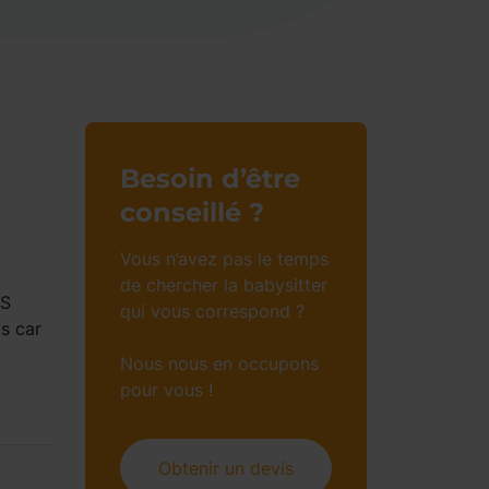
Besoin d’être
conseillé ?
Vous n’avez pas le temps
de chercher la babysitter
TS
qui vous correspond ?
s car
Nous nous en occupons
pour vous !
Obtenir un devis