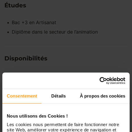
Études
Bac +3
en
Artisanat
Diplôme dans le secteur de l’animation
Disponibilités
Lundi
Indisponible
Consentement
Détails
À propos des cookies
Mardi
Disponible de 00:00 à 00:00
Nous utilisons des Cookies !
Mercredi
Disponible de 00:00 à 00:30
Vous souhaitez connaître les
Les cookies nous permettent de faire fonctionner notre
disponibilités de Pauline ?
site Web, améliorer votre expérience de navigation et