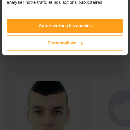
analyser notre trafic et nos actions publicitaires.
Autoriser tous les cookies
Ces profils pourraient vous intéresser
Babysitters proches de
Personnaliser
Marseille 16