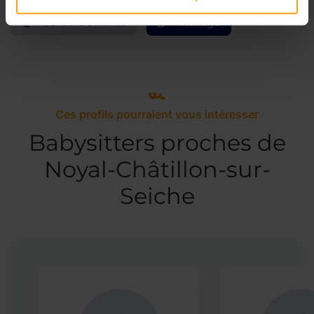
Garde d’enfants
Ménage
Ces profils pourraient vous intéresser
Babysitters proches de
Noyal-Châtillon-sur-
Seiche