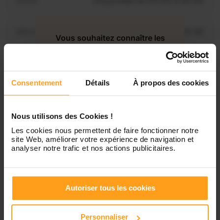
Mardi
Disponible de 00:00 à 00:00
Mercredi
Disponible de 00:00 à 00:30
Vous souhaitez connaître les
disponibilités de Enora ?
Jeudi
Disponible de 00:00 à 00:00
Contactez-nous
Consentement
Détails
À propos des cookies
Vendredi
Disponible de 00:00 à 00:00
Nous utilisons des Cookies !
Samedi
Disponible de 00:00 à 00:00
Les cookies nous permettent de faire fonctionner notre
site Web, améliorer votre expérience de navigation et
analyser notre trafic et nos actions publicitaires.
Dimanche
Disponible de 00:00 à 00:00
Autoriser tous les cookies
Services proposés
Personnaliser