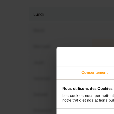
Lundi
Mardi
Mercredi
Vous 
dis
Jeudi
Consentement
Vendredi
Nous utilisons des Cookies 
Samedi
Les cookies nous permettent 
notre trafic et nos actions pub
Dimanche