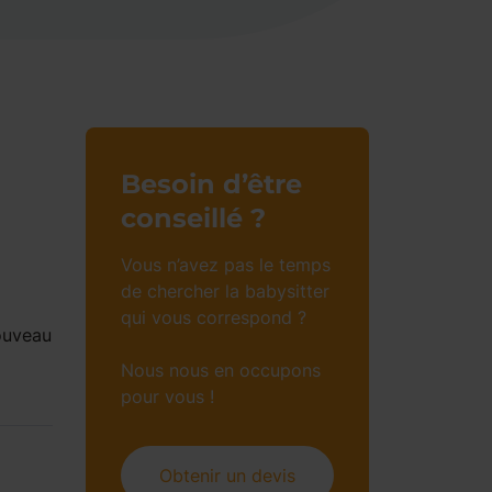
Besoin d’être
conseillé ?
Vous n’avez pas le temps
de chercher la babysitter
qui vous correspond ?
nouveau
Nous nous en occupons
pour vous !
Obtenir un devis