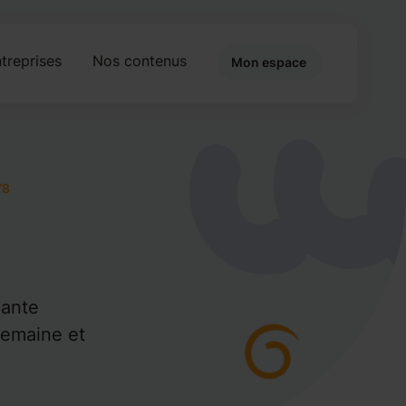
treprises
Nos contenus
Mon espace
78
iante
semaine et