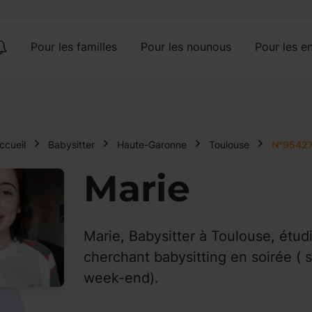
Pour les familles
Pour les nounous
Pour les en
ccueil
Babysitter
Haute-Garonne
Toulouse
N°9542
Marie
Marie, Babysitter à Toulouse, étud
cherchant babysitting en soirée ( 
week-end).